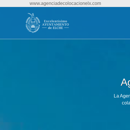
www.agenciadecolocacionelx.com
A
La Agen
col