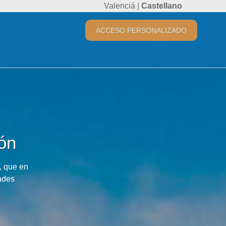
Valenciá
|
Castellano
ACCESO PERSONALIZADO
ón
, que en
ades